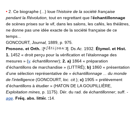
•
2. Ce biographe (...) loue l'
histoire de la société française
pendant la Révolution,
tout en regrettant que l'
échantillonnage
de scènes prises sur le vif, dans les salons, les cafés, les théâtres,
ne donne pas une idée exacte de la société française de ce
temps...
GONCOURT,
Journal,
1889, p. 975.
Prononc. et Orth. :
[
]. Ds
Ac.
1932.
Étymol. et Hist.
1.
1452 « droit perçu pour la vérification et l'étalonnage des
mesures » (
v
.
échantillonner
);
2. a)
1864 « préparation
d'échantillons de marchandise » (LITTRÉ);
b)
1860 « présentation
d'une sélection représentative de »
échantillonnage ... du monde
de l'intelligence
(GONCOURT,
loc. cit.
);
c)
1905 « prélèvement
d'échantillons à étudier » (HATON DE LA GOUPILLIÈRE,
Exploitation mines,
p. 1175). Dér. du rad. de
échantillonner
; suff.
-
age
.
Fréq. abs. littér. :
14.