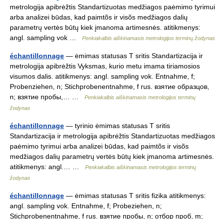
metrologija apibrėžtis Standartizuotas medžiagos paėmimo tyrimui
arba analizei būdas, kad paimtõs ir visõs medžiagos dalių
parametrų vertės būtų kiek įmanoma artimesnės. atitikmenys:
angl. sampling vok …
Penkiakalbis aiškinamasis metrologijos terminų žodynas
échantillonnage
— ėmimas statusas T sritis Standartizacija ir
metrologija apibrėžtis Vyksmas, kurio metu imama tiriamosios
visumos dalis. atitikmenys: angl. sampling vok. Entnahme, f;
Probenziehen, n; Stichprobenentnahme, f rus. взятие образцов,
n; взятие пробы,… …
Penkiakalbis aiškinamasis metrologijos terminų
žodynas
échantillonnage
— tyrinio ėmimas statusas T sritis
Standartizacija ir metrologija apibrėžtis Standartizuotas medžiagos
paėmimo tyrimui arba analizei būdas, kad paimtõs ir visõs
medžiagos dalių parametrų vertės būtų kiek įmanoma artimesnės.
atitikmenys: angl.… …
Penkiakalbis aiškinamasis metrologijos terminų
žodynas
échantillonnage
— ėmimas statusas T sritis fizika atitikmenys:
angl. sampling vok. Entnahme, f; Probeziehen, n;
Stichprobenentnahme, f rus. взятие пробы, n; отбор проб, m;