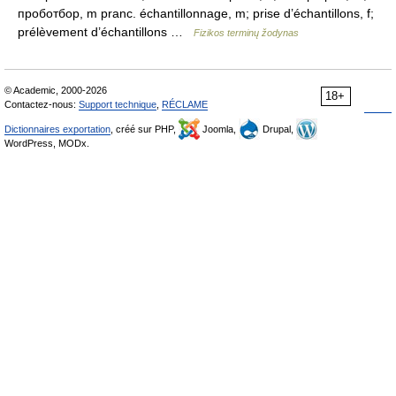
проботбор, m pranc. échantillonnage, m; prise d’échantillons, f;
prélèvement d’échantillons …
Fizikos terminų žodynas
© Academic, 2000-2026
18+
Contactez-nous:
Support technique
,
RÉCLAME
Dictionnaires exportation
, créé sur PHP,
Joomla,
Drupal,
WordPress, MODx.