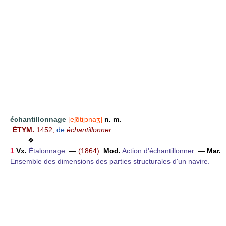
échantillonnage
[eʃɑ̃tijɔnaʒ]
n. m.
ÉTYM.
1452;
de
échantillonner.
❖
1
Vx.
Étalonnage.
—
(1864).
Mod.
Action d'échantillonner.
—
Mar.
Ensemble des dimensions des parties structurales d'un navire.