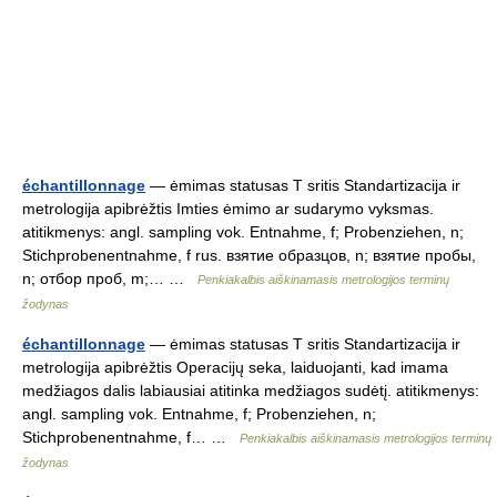
échantillonnage
— ėmimas statusas T sritis Standartizacija ir
metrologija apibrėžtis Imties ėmimo ar sudarymo vyksmas.
atitikmenys: angl. sampling vok. Entnahme, f; Probenziehen, n;
Stichprobenentnahme, f rus. взятие образцов, n; взятие пробы,
n; отбор проб, m;… …
Penkiakalbis aiškinamasis metrologijos terminų
žodynas
échantillonnage
— ėmimas statusas T sritis Standartizacija ir
metrologija apibrėžtis Operacijų seka, laiduojanti, kad imama
medžiagos dalis labiausiai atitinka medžiagos sudėtį. atitikmenys:
angl. sampling vok. Entnahme, f; Probenziehen, n;
Stichprobenentnahme, f… …
Penkiakalbis aiškinamasis metrologijos terminų
žodynas