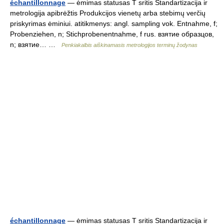
échantillonnage
— ėmimas statusas T sritis Standartizacija ir
metrologija apibrėžtis Produkcijos vienetų arba stebimų verčių
priskyrimas ėminiui. atitikmenys: angl. sampling vok. Entnahme, f;
Probenziehen, n; Stichprobenentnahme, f rus. взятие образцов,
n; взятие… …
Penkiakalbis aiškinamasis metrologijos terminų žodynas
échantillonnage
— ėmimas statusas T sritis Standartizacija ir