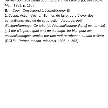
l'échantillonnage beaucoup trop grand de ceux-ci
(LE MASSON,
Mar.,
1951, p. 118).
B.—
Cour.
[Correspond à
échantillonner
B]
1.
Techn.
Action d'échantillonner, de faire, de prélever des
échantillons; résultat de cette action.
Appareil, outil
d'échantillonnage.
Ce tube
[
de l'échantillonneur Ratel
]
est terminé
(...) par n'importe quel outil de sondage, ou bien pour les
échantillonnages simples par une tarière rubanée ou une cuillère
(RATEL,
Prépar. mécan. minerais,
1908, p. 362).