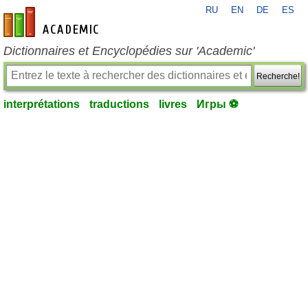
RU
EN
DE
ES
fr-academic.com
Dictionnaires et Encyclopédies sur 'Academic'
Recherche!
interprétations
traductions
livres
Игры ⚽