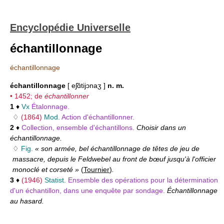
Encyclopédie Universelle
échantillonnage
échantillonnage
échantillonnage
[ eʃɑ̃tijɔnaʒ ]
n. m.
• 1452; de
échantillonner
1
♦
Vx
Étalonnage.
♢
(1864)
Mod.
Action d'échantillonner.
2
♦
Collection, ensemble d'échantillons.
Choisir dans un
échantillonnage.
♢
Fig.
« son armée, bel échantillonnage de têtes de jeu de
massacre, depuis le Feldwebel au front de bœuf jusqu'à l'officier
monoclé et corseté »
(
Tournier
)
.
3
♦
(1946)
Statist.
Ensemble des opérations pour la détermination
d'un échantillon, dans une enquête par sondage.
Échantillonnage
au hasard.